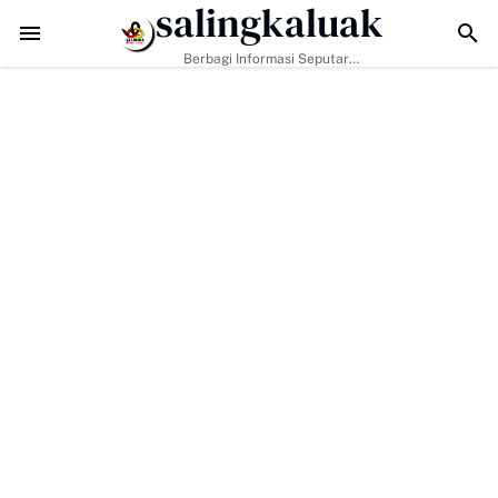
salingkaluak
Tantangan Era Digital, Arisal Aziz Ajak Masyarakat Perkuat Nilai Empa
Berbagi Informasi Seputar
Sumatera Barat Dan Informasi
Umum Lainnya Nasional Maupun
Internasional.