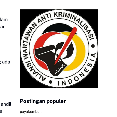
alam
ai-
g ada
Postingan populer
andil
na
payakumbuh