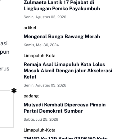
r
Zulmaeta Lantik 17 Pejabat di
Lingkungan Pemko Payakumbuh
Senin, Agustus 03, 2026
artikel
Mengenal Bunga Bawang Merah
asi.
Kamis, Mei 30, 2024
upun
Limapuluh-Kota
Remaja Asal Limapuluh Kota Lolos
erus
Masuk Akmil Dengan jalur Akselerasi
Ketat
Senin, Agustus 03, 2026
padang
Mulyadi Kembali Dipercaya Pimpin
Partai Demokrat Sumbar
Sabtu, Juli 25, 2026
Limapuluh-Kota
TMMD Ke-129 Kodim 0306/50 Kota