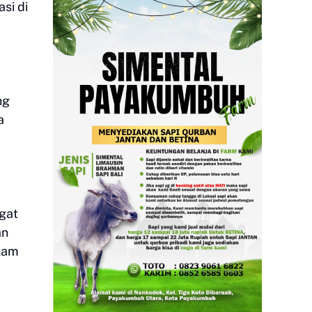
si di
ng
a
gat
an
alam