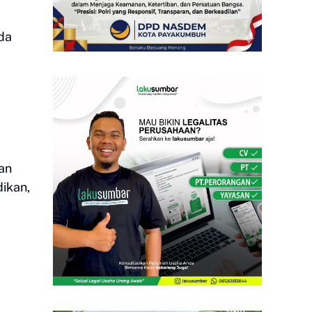
da
an
dikan,