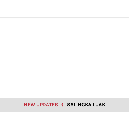
TMMD ke-129 Kodim 0306/50 Kota Pacu Penge
NEW UPDATES
SALINGKA LUAK