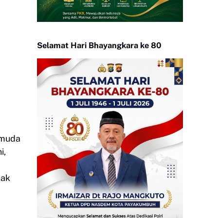
Selamat Hari Bhayangkara ke 80
emuda
i,
nak