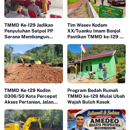
TMMD Ke-129 Jadikan
Tim Wasev Kodam
Penyuluhan Satpol PP
XX/Tuanku Imam Bonjol
Sarana Membangun
Pastikan TMMD ke-129 di
Kesadaran Warga soal
Limapuluh Kota Tepat
Ketertiban
Sasaran dan Berkualitas
TMMD Ke-129 Kodim
Program Bedah Rumah
0306/50 Kota Percepat
TMMD ke-129 Mulai Ubah
Akses Pertanian, Jalan
Wajah Buluh Kasok
Baru Jadi Harapan Petani
Limapuluh Kota