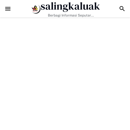
salingkaluak
an TMMD di Buluh Kasok Mulai Terbuka, Harapan Baru bagi Akses Ek
Berbagi Informasi Seputar
Sumatera Barat Dan Informasi
Umum Lainnya Nasional Maupun
Internasional.