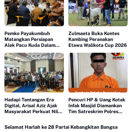
Pemko Payakumbuh
Zulmaeta Buka Kontes
Matangkan Persiapan
Kambing Peranakan
Alek Pacu Kuda Dalam
Etawa Walikota Cup 2026
Rangka HUT RI ke 81
Hadapi Tantangan Era
Pencuri HP & Uang Kotak
Digital, Arisal Aziz Ajak
Infak Masjid Diamankan
Masyarakat Perkuat Nilai
Tim Satreskrim Polres
Empat Pilar MPR RI
Payakumbuh
Selamat Harlah ke 28 Partai Kebangkitan Bangsa