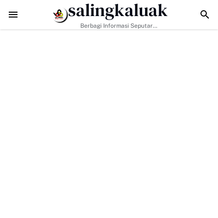
salingkaluak
k Masyarakat Perkuat Nilai Empat Pilar MPR RI
TMMD ke-129 Kodim 030
Berbagi Informasi Seputar
Sumatera Barat Dan Informasi
Umum Lainnya Nasional Maupun
Internasional.