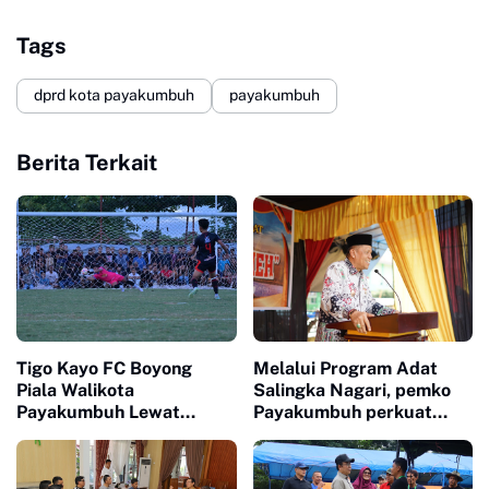
Tags
dprd kota payakumbuh
payakumbuh
Berita Terkait
Tigo Kayo FC Boyong
Melalui Program Adat
Piala Walikota
Salingka Nagari, pemko
Payakumbuh Lewat
Payakumbuh perkuat
Drama Adu Pinalti
Pelestarian Adat Dan
Budaya Minangkabau