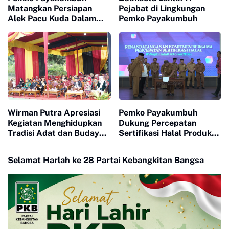
Matangkan Persiapan
Pejabat di Lingkungan
Alek Pacu Kuda Dalam
Pemko Payakumbuh
Rangka HUT RI ke 81
Wirman Putra Apresiasi
Pemko Payakumbuh
Kegiatan Menghidupkan
Dukung Percepatan
Tradisi Adat dan Budaya
Sertifikasi Halal Produk
di Nagari Aua Kuniang
UMKM
Selamat Harlah ke 28 Partai Kebangkitan Bangsa