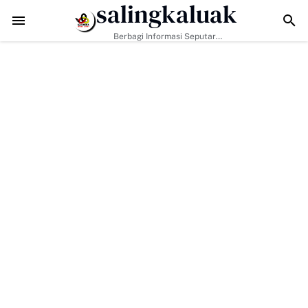
salingkaluak
Jalan, Akses Warga Harau Kian Mendekati Tuntas
Tigo Kayo FC Boyo
Berbagi Informasi Seputar
Sumatera Barat Dan Informasi
Umum Lainnya Nasional Maupun
Internasional.