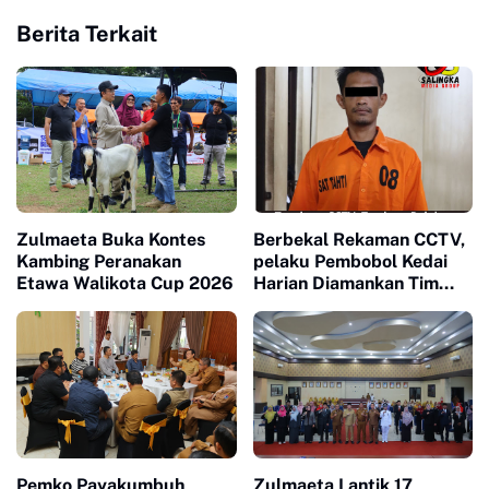
Berita Terkait
Zulmaeta Buka Kontes
Berbekal Rekaman CCTV,
Kambing Peranakan
pelaku Pembobol Kedai
Etawa Walikota Cup 2026
Harian Diamankan Tim
Satreskrim Polres
Payakumbuh
Pemko Payakumbuh
Zulmaeta Lantik 17