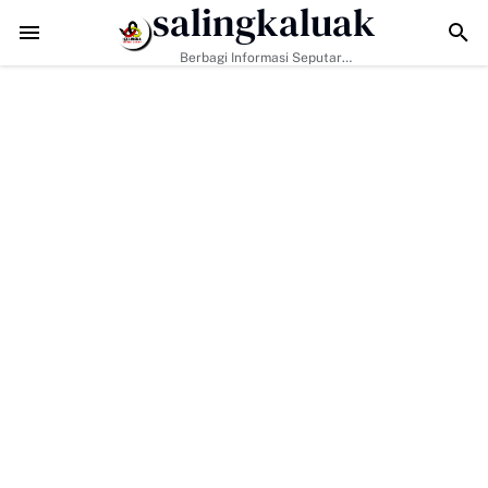
salingkaluak
ke-129 Kodim 0306/50 Kota Nyaris Rampung, Jalan 2,7 Kilometer Te
Berbagi Informasi Seputar
Sumatera Barat Dan Informasi
Umum Lainnya Nasional Maupun
Internasional.