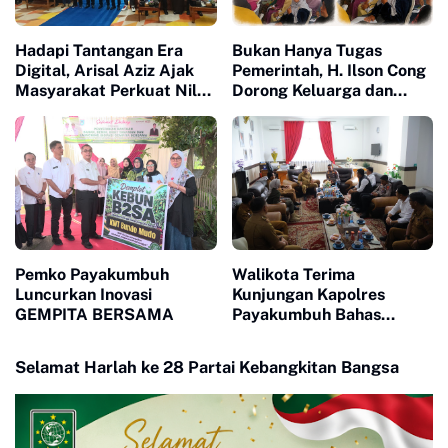
Hadapi Tantangan Era
Bukan Hanya Tugas
Digital, Arisal Aziz Ajak
Pemerintah, H. Ilson Cong
Masyarakat Perkuat Nilai
Dorong Keluarga dan
Empat Pilar MPR RI
Masyarakat Jadi Benteng
Perlindungan Perempuan
dan Anak
Pemko Payakumbuh
Walikota Terima
Luncurkan Inovasi
Kunjungan Kapolres
GEMPITA BERSAMA
Payakumbuh Bahas
Penguatan Kerjasama
Hankamtibmas
Selamat Harlah ke 28 Partai Kebangkitan Bangsa