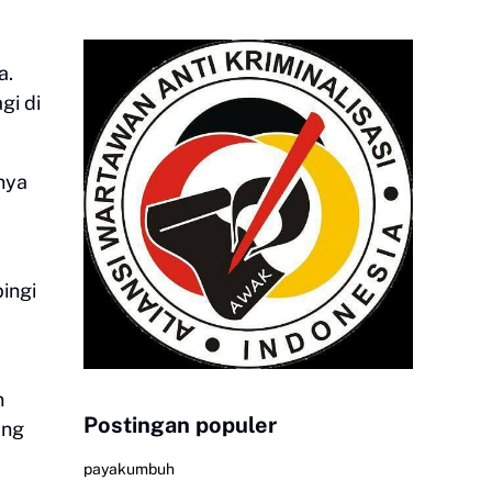
a.
gi di
nya
ingi
)
n
Postingan populer
ang
payakumbuh