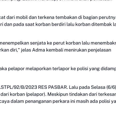
cat dari mobil dan terkena tembakan di bagian perutny
i dan pada saat korban berdiri lalu korban ditembak la
 menempelkan senjata ke perut korban lalu menembak
darkan diri," jelas Adma kembali menirukan penjelasan
maka pelapor melaporkan terlapor ke polisi yang didamp
no.STPL/92/B/2023 RES PASBAR. Lalu pada Selasa (6/6
ari korban (pelapor). Meskipun tindakan dari terkesa
aya dalam penanganan perkara ini masih ada polisi y