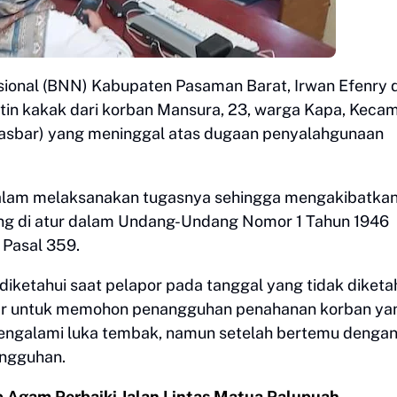
ional (BNN) Kabupaten Pasaman Barat, Irwan Efenry d
tin kakak dari korban Mansura, 23, warga Kapa, Keca
asbar) yang meninggal atas dugaan penyalahgunaan
 dalam melaksanakan tugasnya sehingga mengakibatka
ng di atur dalam Undang-Undang Nomor 1 Tahun 1946
Pasal 359.
i diketahui saat pelapor pada tanggal yang tidak diketa
ar untuk memohon penangguhan penahanan korban ya
engalami luka tembak, namun setelah bertemu denga
nangguhan.
 Agam Perbaiki Jalan Lintas Matua Palupuah