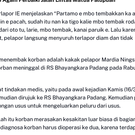
terlapor IE menjelaskan “Partamo e mbo tembakkan ka a
in e pacah, sudah itu nan ka tigo kalie mbo tembak rod
ari oto tu, larie, mbo tembak, kanai paruik e. Lalu kare
, pelapor langsung menyuruh terlapor diam dan tidak
 menembak korban adalah kakak pelapor Mardia Nings
rban meninggal di RS Bhayangkara Padang pada Rab
tindakan medis, yaitu pada awal kejadian Kamis (16/
emudian dirujuk ke RS Bhayangkara Padang. Kemudian
ongan usus untuk mengeluarkan peluru dari usus.
lah itu korban merasakan kesakitan luar biasa di bagia
l diagnosa korban harus dioperasi ke dua, karena terda