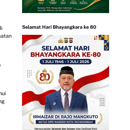
Selamat Hari Bhayangkara ke 80
i
matan
n
hui
ng
n