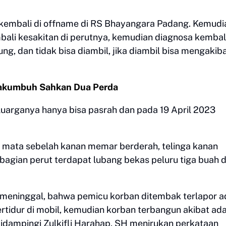
i kembali di offname di RS Bhayangara Padang. Kemudi
ali kesakitan di perutnya, kemudian diagnosa kembali
ung, dan tidak bisa diambil, jika diambil bisa mengakib
akumbuh Sahkan Dua Perda
uarganya hanya bisa pasrah dan pada 19 April 2023
, mata sebelah kanan memar berderah, telinga kanan
bagian perut terdapat lubang bekas peluru tiga buah 
meninggal, bahwa pemicu korban ditembak terlapor a
rtidur di mobil, kemudian korban terbangun akibat ad
didampingi Zulkifli Harahap, SH menirukan perkataan