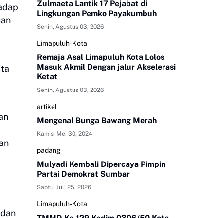
Zulmaeta Lantik 17 Pejabat di
hadap
Lingkungan Pemko Payakumbuh
uan
Senin, Agustus 03, 2026
Limapuluh-Kota
Remaja Asal Limapuluh Kota Lolos
Masuk Akmil Dengan jalur Akselerasi
ita
Ketat
Senin, Agustus 03, 2026
artikel
an
Mengenal Bunga Bawang Merah
Kamis, Mei 30, 2024
Nan
padang
Mulyadi Kembali Dipercaya Pimpin
Partai Demokrat Sumbar
Sabtu, Juli 25, 2026
Limapuluh-Kota
 dan
TMMD Ke-129 Kodim 0306/50 Kota