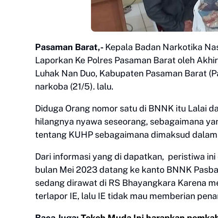
Pasaman Barat,-
Kepala Badan Narkotika Nas
Laporkan Ke Polres Pasaman Barat oleh Akhir
Luhak Nan Duo, Kabupaten Pasaman Barat (P
narkoba (21/5). lalu.
Diduga Orang nomor satu di BNNK itu Lalai
hilangnya nyawa seseorang, sebagaimana ya
tentang KUHP sebagaimana dimaksud dalam 
Dari informasi yang di dapatkan, peristiwa in
bulan Mei 2023 datang ke kanto BNNK Pasb
sedang dirawat di RS Bhayangkara Karena m
terlapor IE, lalu IE tidak mau memberian pe
Baca Juga:
Tokoh Muda Ini harapkan pemkab