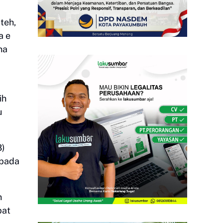
teh,
a e
na
ih
u
3)
 pada
n
pat