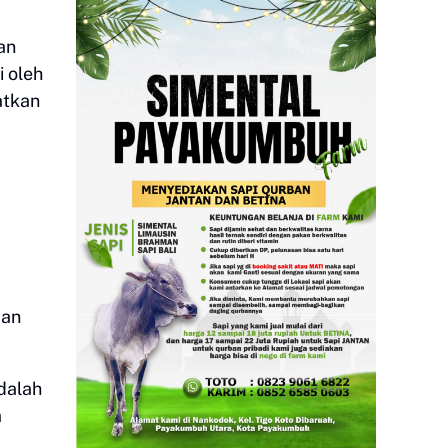
an
 oleh
atkan
dan
dalah
a