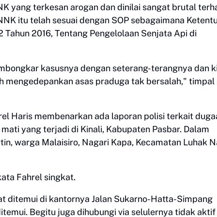
yang terkesan arogan dan dinilai sangat brutal ter
BNNK itu telah sesuai dengan SOP sebagaimana Ketent
ahun 2016, Tentang Pengelolaan Senjata Api di
membongkar kasusnya dengan seterang-terangnya dan k
h mengedepankan asas praduga tak bersalah," timpal
el Haris membenarkan ada laporan polisi terkait duga
mati yang terjadi di Kinali, Kabupaten Pasbar. Dalam
hirtin, warga Malaisiro, Nagari Kapa, Kecamatan Luhak 
ata Fahrel singkat.
at ditemui di kantornya Jalan Sukarno-Hatta-Simpang
mui. Begitu juga dihubungi via selulernya tidak aktif