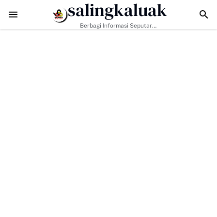
salingkaluak
TMMD ke-129 Tak Hanya Bangun Jalan, Bekali Warga Buluh Kasok
Berbagi Informasi Seputar
Sumatera Barat Dan Informasi
Umum Lainnya Nasional Maupun
Internasional.