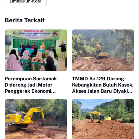
Limapuluh-Kota
Berita Terkait
Perempuan Sarilamak
TMMD Ke-129 Dorong
Didorong Jadi Motor
Kebangkitan Buluh Kasok,
Penggerak Ekonomi
Akses Jalan Baru Diyakini
Keluarga Lewat Bimtek
Percepat Pertumbuhan
PEP
Ekonomi Warga