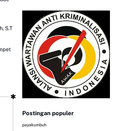
, S.T
ompet
Postingan populer
payakumbuh