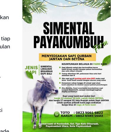
skan
 tiap
ulan
,
i
kade