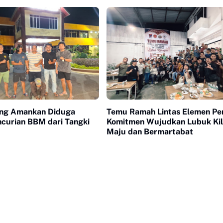
Dipertanyakan, Saksi Mangkir
karena 'Biaya Transport'"
ng Amankan Diduga
Temu Ramah Lintas Elemen Pe
ncurian BBM dari Tangki
Komitmen Wujudkan Lubuk Ki
Maju dan Bermartabat