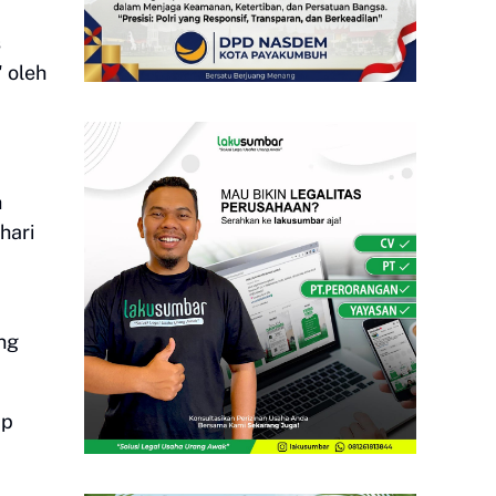
s
 oleh
h
hari
ng
ap