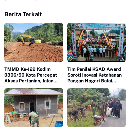
Berita Terkait
TMMD Ke-129 Kodim
Tim Penilai KSAD Award
0306/50 Kota Percepat
Soroti Inovasi Ketahanan
Akses Pertanian, Jalan
Pangan Nagari Balai
Baru Jadi Harapan Petani
Panjang, Kolaborasi
Limapuluh Kota
Warga Jadi Nilai Utama