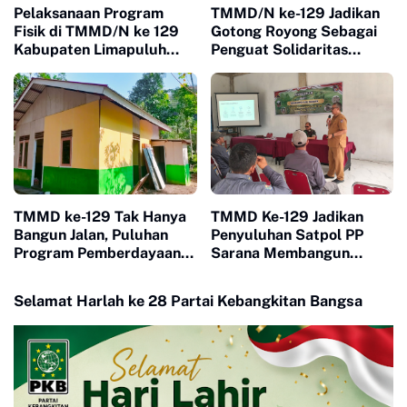
Pelaksanaan Program
TMMD/N ke-129 Jadikan
Fisik di TMMD/N ke 129
Gotong Royong Sebagai
Kabupaten Limapuluh
Penguat Solidaritas
Kota Berjalan Dengan
Warga di Sarilamak
Lancar Dan Signifikan
TMMD ke-129 Tak Hanya
TMMD Ke-129 Jadikan
Bangun Jalan, Puluhan
Penyuluhan Satpol PP
Program Pemberdayaan
Sarana Membangun
Warga Berjalan Serentak
Kesadaran Warga soal
di Buluh Kasok
Ketertiban
Selamat Harlah ke 28 Partai Kebangkitan Bangsa