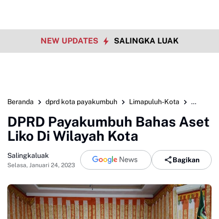
NEW UPDATES
SALINGKA LUAK
Beranda
dprd kota payakumbuh
Limapuluh-Kota
payaku
DPRD Payakumbuh Bahas Aset
Liko Di Wilayah Kota
Salingkaluak
Bagikan
Selasa, Januari 24, 2023