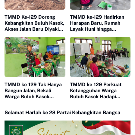
TMMD Ke-129 Dorong
TMMD ke-129 Hadirkan
Kebangkitan Buluh Kasok,
Harapan Baru, Rumah
Akses Jalan Baru Diyakini
Layak Huni hingga
Percepat Pertumbuhan
Layanan Kesehatan Ubah
Ekonomi Warga
Kehidupan Warga Buluh
Kasok
TMMD ke-129 Tak Hanya
TMMD ke-129 Perkuat
Bangun Jalan, Bekali
Ketangguhan Warga
Warga Buluh Kasok
Buluh Kasok Hadapi
dengan Kesiapsiagaan
Ancaman Bencana
Bencana
Selamat Harlah ke 28 Partai Kebangkitan Bangsa