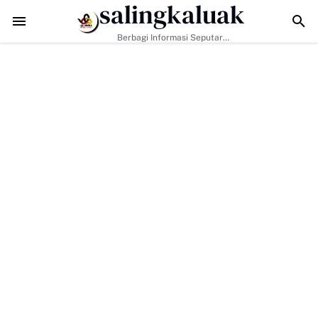
salingkaluak
Sosial Jadi Kunci, Hj. Aida Dorong Nagari Aktif Pastikan Warga Miskin
Berbagi Informasi Seputar
Sumatera Barat Dan Informasi
Umum Lainnya Nasional Maupun
Internasional.