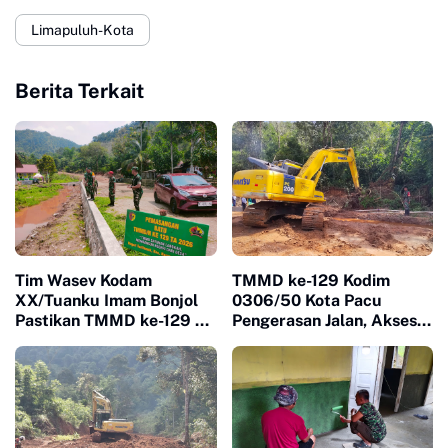
Limapuluh-Kota
Berita Terkait
Tim Wasev Kodam
TMMD ke-129 Kodim
XX/Tuanku Imam Bonjol
0306/50 Kota Pacu
Pastikan TMMD ke-129 di
Pengerasan Jalan, Akses
Limapuluh Kota Tepat
Warga Harau Kian
Sasaran dan Berkualitas
Mendekati Tuntas