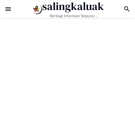
salingkaluak
n Dibuka, Rumah Diperbaiki: TMMD 129 Kodim 0306/50 Kota Mulai Ub
Berbagi Informasi Seputar
Sumatera Barat Dan Informasi
Umum Lainnya Nasional Maupun
Internasional.