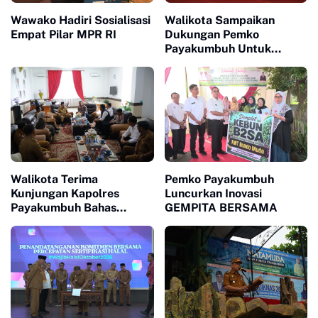
Wawako Hadiri Sosialisasi
Walikota Sampaikan
Empat Pilar MPR RI
Dukungan Pemko
Payakumbuh Untuk
Pengurus Baru KONI Kota
Payakumbuh periode
2026-2030
Walikota Terima
Pemko Payakumbuh
Kunjungan Kapolres
Luncurkan Inovasi
Payakumbuh Bahas
GEMPITA BERSAMA
Penguatan Kerjasama
Hankamtibmas