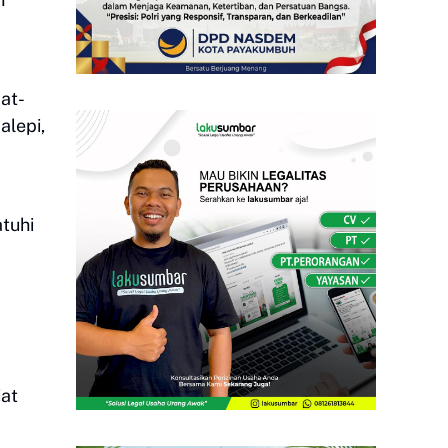
at-
alepi,
tuhi
iat