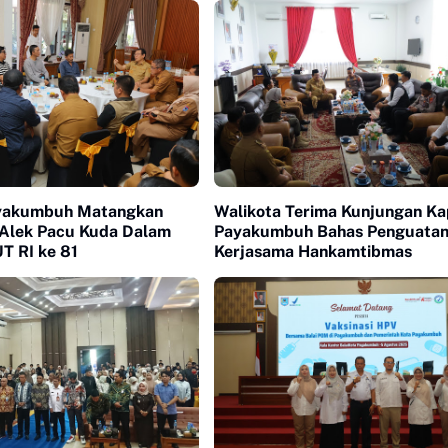
yakumbuh Matangkan
Walikota Terima Kunjungan Ka
 Alek Pacu Kuda Dalam
Payakumbuh Bahas Penguata
T RI ke 81
Kerjasama Hankamtibmas