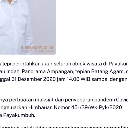
lepi perintahkan agar seluruh objek wisata di Payak
alau Indah, Panorama Ampangan, tepian Batang Agam, 
 tanggal 31 Desember 2020 jam 14.00 WIB sampai dengan
dinya perbuatan maksiat dan penyebaran pandemi Covi
h mengeluarkan Himbauan Nomor 451/39/Wk-Pyk/2020
ta Payakumbuh.
akumbuh untuk tidak mengadakan perayaan pergantia