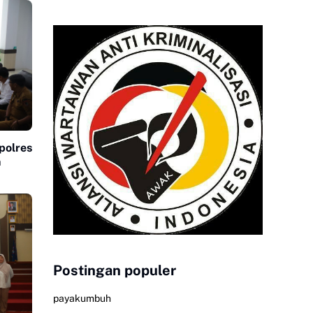
polres
n
Postingan populer
payakumbuh