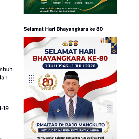
Selamat Hari Bhayangkara ke 80
umbuh
dan
d-19
n