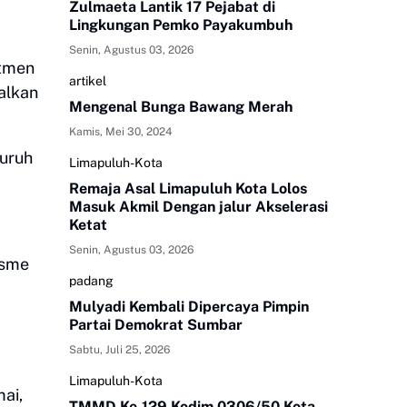
Zulmaeta Lantik 17 Pejabat di
Lingkungan Pemko Payakumbuh
Senin, Agustus 03, 2026
itmen
artikel
salkan
Mengenal Bunga Bawang Merah
Kamis, Mei 30, 2024
luruh
Limapuluh-Kota
Remaja Asal Limapuluh Kota Lolos
Masuk Akmil Dengan jalur Akselerasi
Ketat
Senin, Agustus 03, 2026
isme
padang
Mulyadi Kembali Dipercaya Pimpin
Partai Demokrat Sumbar
Sabtu, Juli 25, 2026
Limapuluh-Kota
ai,
TMMD Ke-129 Kodim 0306/50 Kota