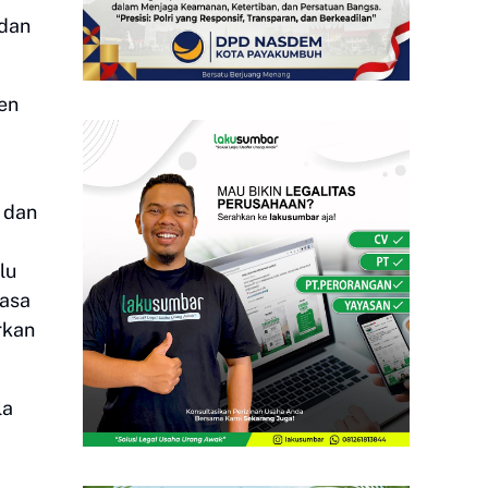
 dan
en
 dan
lu
rasa
rkan
la