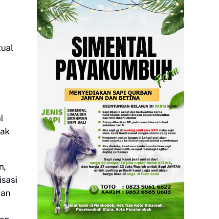
tual
l
yak
n,
isasi
kan