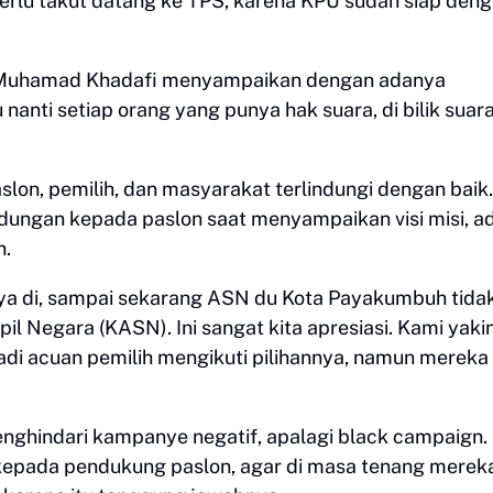
perlu takut datang ke TPS, karena KPU sudah siap den
uh Muhamad Khadafi menyampaikan dengan adanya
 nanti setiap orang yang punya hak suara, di bilik suar
lon, pemilih, dan masyarakat terlindungi dengan baik.
dungan kepada paslon saat menyampaikan visi misi, a
n.
nya di, sampai sekarang ASN du Kota Payakumbuh tida
l Negara (KASN). Ini sangat kita apresiasi. Kami yaki
jadi acuan pemilih mengikuti pilihannya, namun mereka
nghindari kampanye negatif, apalagi black campaign.
kepada pendukung paslon, agar di masa tenang mereka