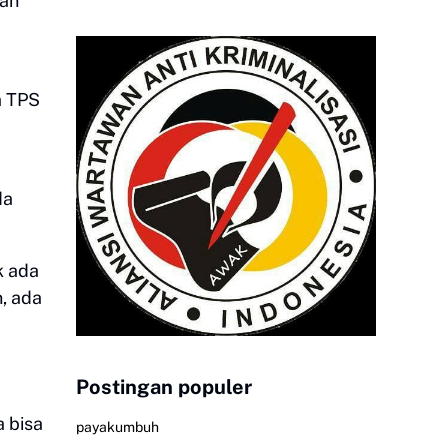
gan
a TPS
da
k ada
n, ada
Postingan populer
 bisa
payakumbuh