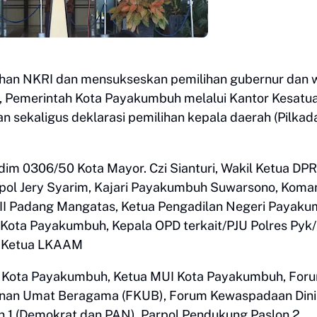
han NKRI dan mensukseskan pemilihan gubernur dan w
, Pemerintah Kota Payakumbuh melalui Kantor Kesatu
 sekaligus deklarasi pemilihan kepala daerah (Pilkada
asdim 0306/50 Kota Mayor. Czi Sianturi, Wakil Ketua DP
ol Jery Syarim, Kajari Payakumbuh Suwarsono, Koma
r II Padang Mangatas, Ketua Pengadilan Negeri Payaku
Kota Payakumbuh, Kepala OPD terkait/PJU Polres Pyk
, Ketua LKAAM
g Kota Payakumbuh, Ketua MUI Kota Payakumbuh, For
nan Umat Beragama (FKUB), Forum Kewaspadaan Dini
 1 (Demokrat dan PAN), Parpol Pendukung Paslon 2