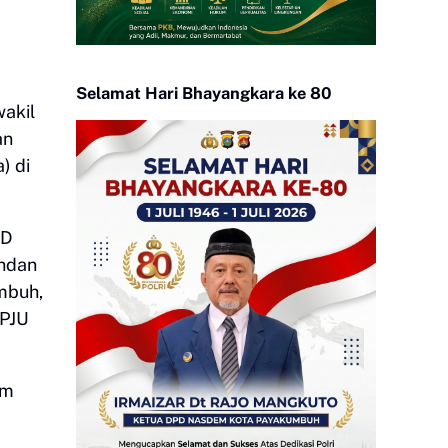
Selamat Hari Bhayangkara ke 80
akil
an
) di
RD
ndan
mbuh,
/PJU
um