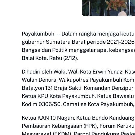
Payakumbuh --- Dalam rangka menjaga keutu
gubernur Sumatera Barat periode 2021-2025
Bangsa dan Politik menggelar apel kebangsaan
Balai Kota, Rabu (2/12).
Dihadiri oleh Wakil Wali Kota Erwin Yunaz, K
Wulan Denura, Wakapolres Payakumbuh Komp
Batalyon 131 Braja Sakti, Komandan Denzipu
Ketua KPU Kota Payakumbuh, Ketua Bawaslu 
Kodim 0306/50, Camat se Kota Payakumbuh
Ketua KAN 10 Nagari, Ketua Bundo Kanduan
Pembauran Kebangsaan (FPK), Forum Keruku
Masyarakat (FKDM), Parpol Pendukung Paslon