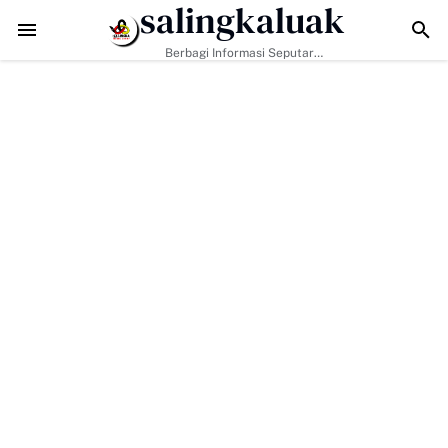
salingkaluak
 Agar Tepat Sasaran
Jalan TMMD di Buluh Kasok Mulai Terbuka, Har
Berbagi Informasi Seputar
Sumatera Barat Dan Informasi
Umum Lainnya Nasional Maupun
Internasional.