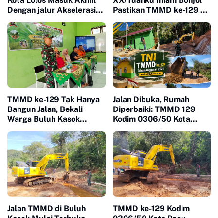
Kota Lolos Masuk Akmil
XX/Tuanku Imam Bonjol
Dengan jalur Akselerasi
Pastikan TMMD ke-129 di
Ketat
Limapuluh Kota Tepat
Sasaran dan Berkualitas
TMMD ke-129 Tak Hanya
Jalan Dibuka, Rumah
Bangun Jalan, Bekali
Diperbaiki: TMMD 129
Warga Buluh Kasok
Kodim 0306/50 Kota
dengan Kesiapsiagaan
Mulai Ubah Wajah Buluh
Bencana
Kasok
Jalan TMMD di Buluh
TMMD ke-129 Kodim