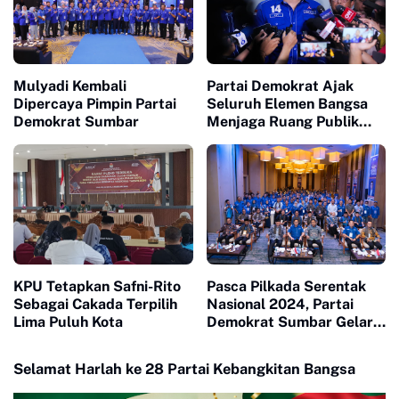
Mulyadi Kembali
Partai Demokrat Ajak
Dipercaya Pimpin Partai
Seluruh Elemen Bangsa
Demokrat Sumbar
Menjaga Ruang Publik
Yang Kondusif dan
Beradab
KPU Tetapkan Safni-Rito
Pasca Pilkada Serentak
Sebagai Cakada Terpilih
Nasional 2024, Partai
Lima Puluh Kota
Demokrat Sumbar Gelar
Silaturahmi dan
Konsolidasi Kader
Selamat Harlah ke 28 Partai Kebangkitan Bangsa