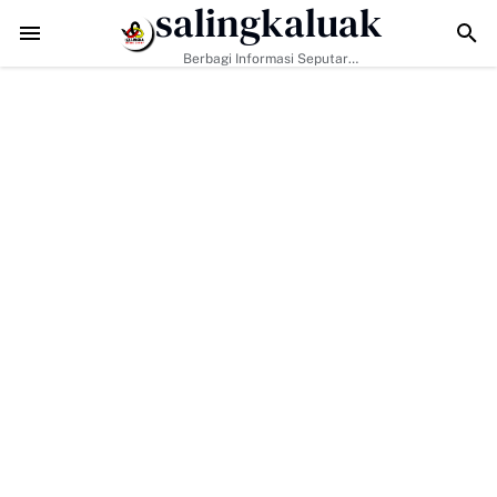
salingkaluak
di Kunci, Hj. Aida Dorong Nagari Aktif Pastikan Warga Miskin Tak Terl
Berbagi Informasi Seputar
Sumatera Barat Dan Informasi
Umum Lainnya Nasional Maupun
Internasional.