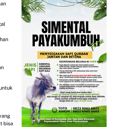
san
gal
ahan
an
untuk
yang
t bisa