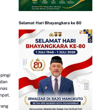
Selamat Hari Bhayangkara ke 80
pingi
 dan
inas
mpat.
yang