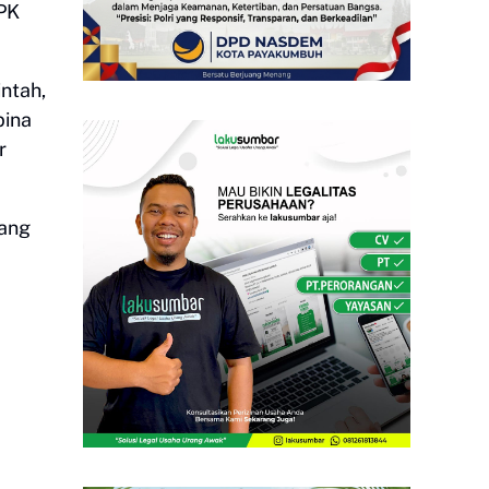
BPK
ntah,
bina
r
yang