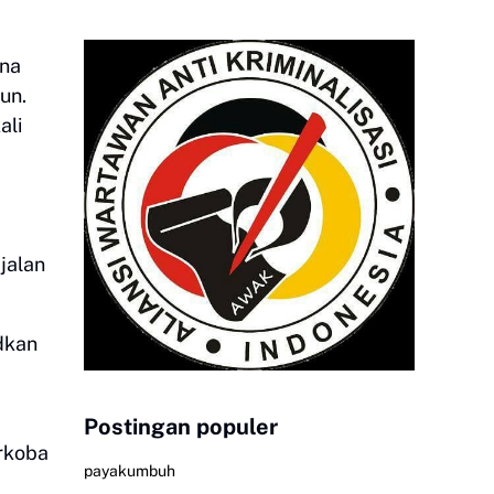
ena
un.
ali
jalan
dkan
Postingan populer
rkoba
payakumbuh