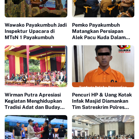
Wawako Payakumbuh Jadi
Pemko Payakumbuh
Inspektur Upacara di
Matangkan Persiapan
MTsN 1 Payakumbuh
Alek Pacu Kuda Dalam
Rangka HUT RI ke 81
Wirman Putra Apresiasi
Pencuri HP & Uang Kotak
Kegiatan Menghidupkan
Infak Masjid Diamankan
Tradisi Adat dan Budaya
Tim Satreskrim Polres
di Nagari Aua Kuniang
Payakumbuh