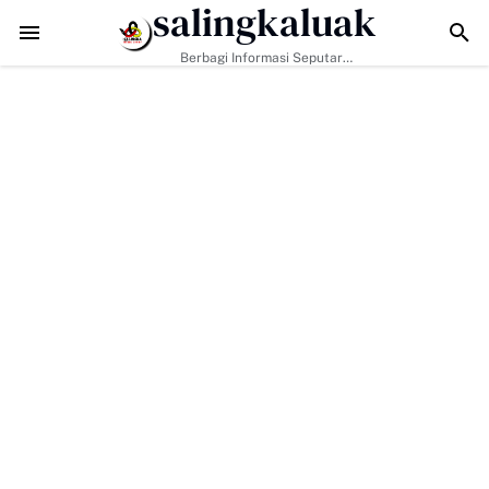
salingkaluak
Hadapi Tantangan Era Digital, Arisal Aziz Ajak Masyarakat Perkuat Nil
Berbagi Informasi Seputar
Sumatera Barat Dan Informasi
Umum Lainnya Nasional Maupun
Internasional.