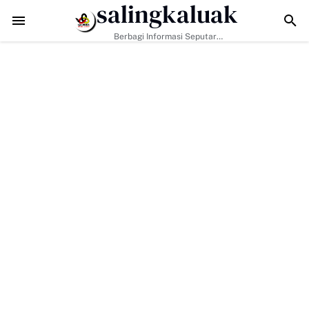
salingkaluak
agari Aktif Pastikan Warga Miskin Tak Terlewat Bantuan
TMMD ke-129 K
Berbagi Informasi Seputar
Sumatera Barat Dan Informasi
Umum Lainnya Nasional Maupun
Internasional.