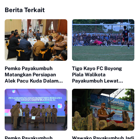
Berita Terkait
Pemko Payakumbuh
Tigo Kayo FC Boyong
Matangkan Persiapan
Piala Walikota
Alek Pacu Kuda Dalam
Payakumbuh Lewat
Rangka HUT RI ke 81
Drama Adu Pinalti
Pemko Payakumbuh
Wawako Payakumbuh Jadi