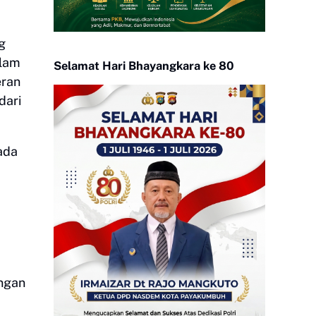
g
alam
Selamat Hari Bhayangkara ke 80
eran
dari
.
ada
engan