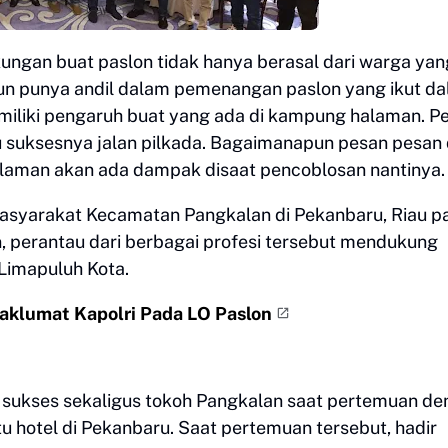
ngan buat paslon tidak hanya berasal dari warga yan
au pun punya andil dalam pemenangan paslon yang ikut d
emiliki pengaruh buat yang ada di kampung halaman. P
 suksesnya jalan pilkada. Bagaimanapun pesan pesan 
alaman akan ada dampak disaat pencoblosan nantinya
masyarakat Kecamatan Pangkalan di Pekanbaru, Riau p
, perantau dari berbagai profesi tersebut mendukung
Limapuluh Kota.
aklumat Kapolri Pada LO Paslon
au sukses sekaligus tokoh Pangkalan saat pertemuan d
 hotel di Pekanbaru. Saat pertemuan tersebut, hadir