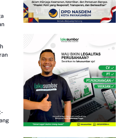
ga
an
uh
ran
t-
uang