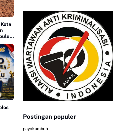
 Kota
an
apuluh
olos
Postingan populer
payakumbuh