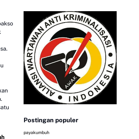
bakso
k
sa.
bu
kan
.
satu
Postingan populer
payakumbuh
ah