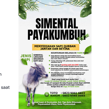
h
 saat