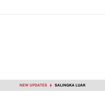
Hadapi Tantangan Era Digital, Arisal Aziz Ajak Masya
NEW UPDATES
SALINGKA LUAK