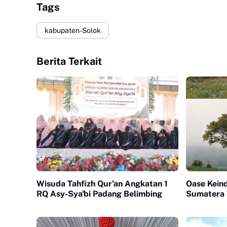
Tags
kabupaten-Solok
Berita Terkait
Wisuda Tahfizh Qur'an Angkatan 1
Oase Kein
RQ Asy-Sya'bi Padang Belimbing
Sumatera 