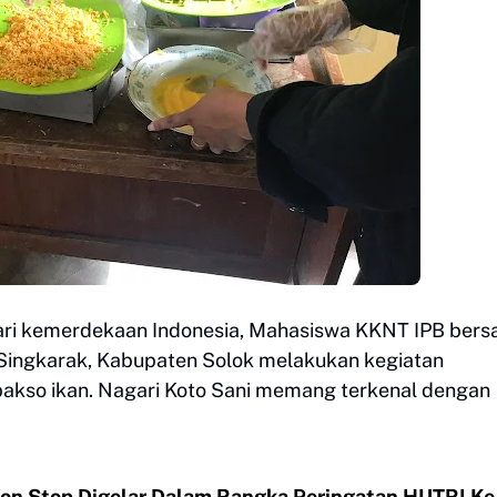
hari kemerdekaan Indonesia, Mahasiswa KKNT IPB ber
 Singkarak, Kabupaten Solok melakukan kegiatan
bakso ikan. Nagari Koto Sani memang terkenal dengan
on Stop Digelar Dalam Rangka Peringatan HUTRI Ke