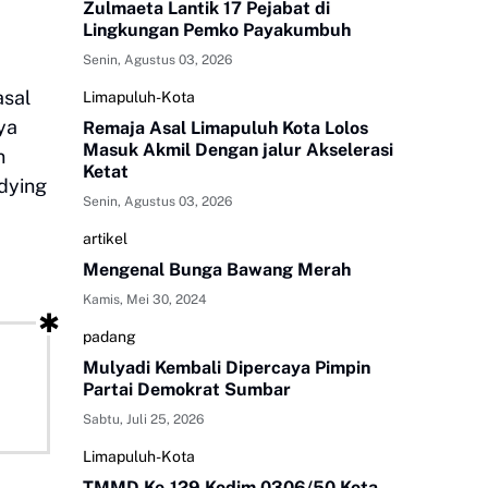
Zulmaeta Lantik 17 Pejabat di
Lingkungan Pemko Payakumbuh
Senin, Agustus 03, 2026
asal
Limapuluh-Kota
ya
Remaja Asal Limapuluh Kota Lolos
Masuk Akmil Dengan jalur Akselerasi
n
Ketat
udying
Senin, Agustus 03, 2026
artikel
Mengenal Bunga Bawang Merah
Kamis, Mei 30, 2024
padang
Mulyadi Kembali Dipercaya Pimpin
Partai Demokrat Sumbar
Sabtu, Juli 25, 2026
Limapuluh-Kota
TMMD Ke-129 Kodim 0306/50 Kota