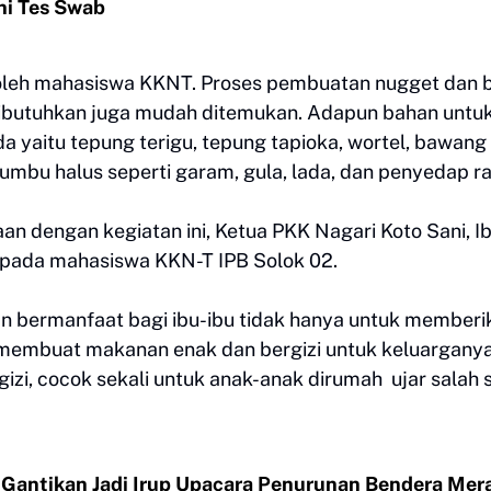
ni Tes Swab
 oleh mahasiswa KKNT. Proses pembuatan nugget dan 
dibutuhkan juga mudah ditemukan. Adapun bahan untu
 yaitu tepung terigu, tepung tapioka, wortel, bawang
mbu halus seperti garam, gula, lada, dan penyedap ra
n dengan kegiatan ini, Ketua PKK Nagari Koto Sani, I
epada mahasiswa KKN-T IPB Solok 02.
an bermanfaat bagi ibu-ibu tidak hanya untuk memberi
u membuat makanan enak dan bergizi untuk keluarganya
izi, cocok sekali untuk anak-anak dirumah ujar salah 
 Gantikan Jadi Irup Upacara Penurunan Bendera Mer