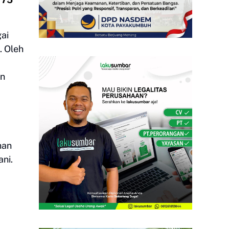
gai
. Oleh
an
a
han
ni.