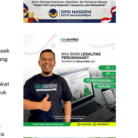
nsek
ung
akat
tuk
g
ta