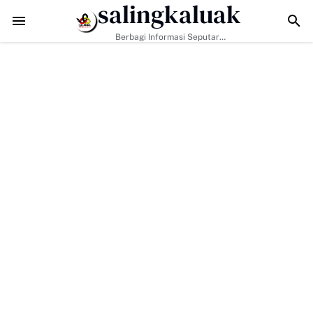
salingkaluak
Data Sosial Jadi Kunci, Hj. Aida Dorong Nagari Aktif Pastikan Warga M
Berbagi Informasi Seputar
Sumatera Barat Dan Informasi
Umum Lainnya Nasional Maupun
Internasional.