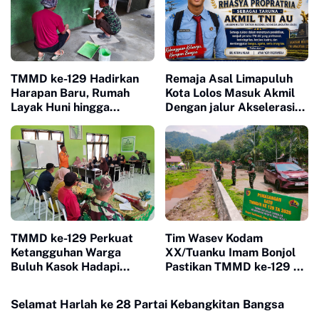
TMMD ke-129 Hadirkan
Remaja Asal Limapuluh
Harapan Baru, Rumah
Kota Lolos Masuk Akmil
Layak Huni hingga
Dengan jalur Akselerasi
Layanan Kesehatan Ubah
Ketat
Kehidupan Warga Buluh
Kasok
TMMD ke-129 Perkuat
Tim Wasev Kodam
Ketangguhan Warga
XX/Tuanku Imam Bonjol
Buluh Kasok Hadapi
Pastikan TMMD ke-129 di
Ancaman Bencana
Limapuluh Kota Tepat
Sasaran dan Berkualitas
Selamat Harlah ke 28 Partai Kebangkitan Bangsa