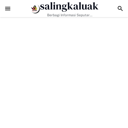
salingkaluak
 Kunjungan Kapolres Payakumbuh Bahas Penguatan Kerjasama Hank
Berbagi Informasi Seputar
Sumatera Barat Dan Informasi
Umum Lainnya Nasional Maupun
Internasional.