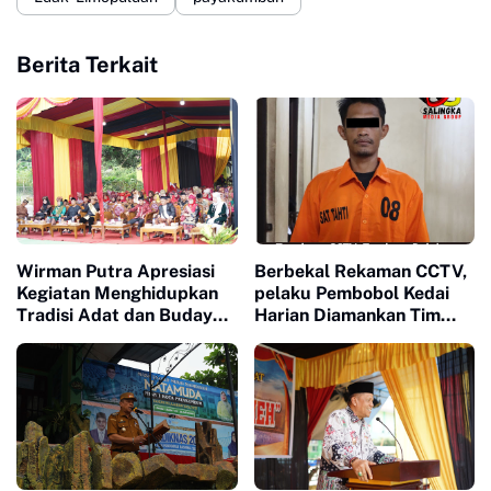
Berita Terkait
Wirman Putra Apresiasi
Berbekal Rekaman CCTV,
Kegiatan Menghidupkan
pelaku Pembobol Kedai
Tradisi Adat dan Budaya
Harian Diamankan Tim
di Nagari Aua Kuniang
Satreskrim Polres
Payakumbuh