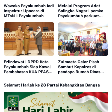
Wawako Payakumbuh Jadi
Melalui Program Adat
Inspektur Upacara di
Salingka Nagari, pemko
MTsN 1 Payakumbuh
Payakumbuh perkuat
Pelestarian Adat Dan
Budaya Minangkabau
Erlindawati, DPRD Kota
Zulmaeta Gelar Pisah
Payakumbuh Siap Kawal
Sambut Kapolres di
Pembahasan KUA PPAS
pendopo Rumah Dinas
APBD 2027
Walikota
Selamat Harlah ke 28 Partai Kebangkitan Bangsa