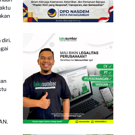
waktu
ukan
diri.
agai
gan
ktu
PAN.