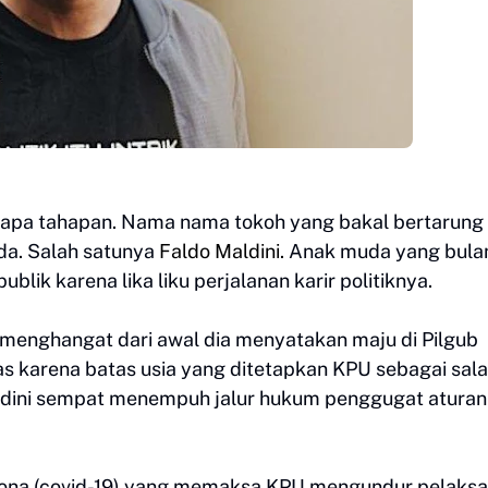
apa tahapan. Nama nama tokoh yang bakal bertarung 
ada. Salah satunya
Faldo Maldini.
Anak muda yang bulan
lik karena lika liku perjalanan karir politiknya.
menghangat dari awal dia menyatakan maju di Pilgub
as karena batas usia yang ditetapkan KPU sebagai sal
Maldini sempat menempuh jalur hukum penggugat aturan
orona (covid-19) yang memaksa KPU mengundur pelaks