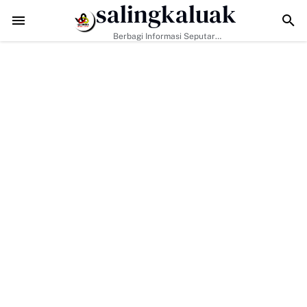
salingkaluak
MD ke-129 Tak Hanya Bangun Jalan, Bekali Warga Buluh Kasok deng
Berbagi Informasi Seputar
Sumatera Barat Dan Informasi
Umum Lainnya Nasional Maupun
Internasional.