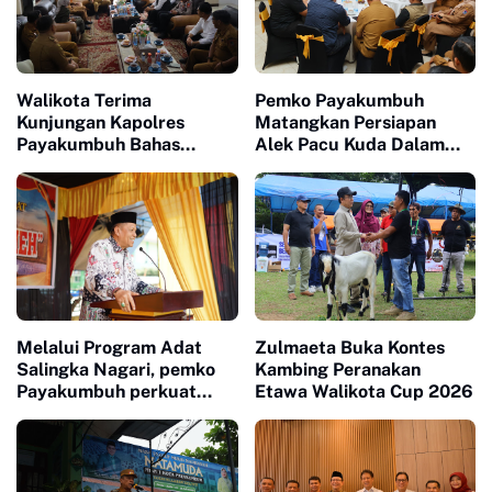
Walikota Terima
Pemko Payakumbuh
Kunjungan Kapolres
Matangkan Persiapan
Payakumbuh Bahas
Alek Pacu Kuda Dalam
Penguatan Kerjasama
Rangka HUT RI ke 81
Hankamtibmas
Melalui Program Adat
Zulmaeta Buka Kontes
Salingka Nagari, pemko
Kambing Peranakan
Payakumbuh perkuat
Etawa Walikota Cup 2026
Pelestarian Adat Dan
Budaya Minangkabau