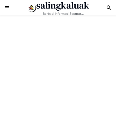
salingkaluak
TMMD ke-129 Kodim 0306/50 Kota Pacu Pengerasan Jalan, Akses 
Berbagi Informasi Seputar
Sumatera Barat Dan Informasi
Umum Lainnya Nasional Maupun
Internasional.