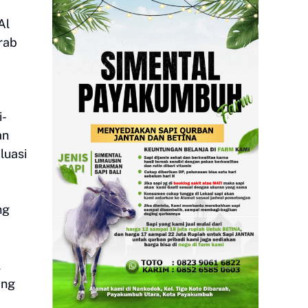
Al
rab
i-
an
luasi
ng
l
ang