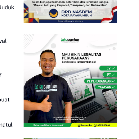
 duduk
wal
g
buat
hatul