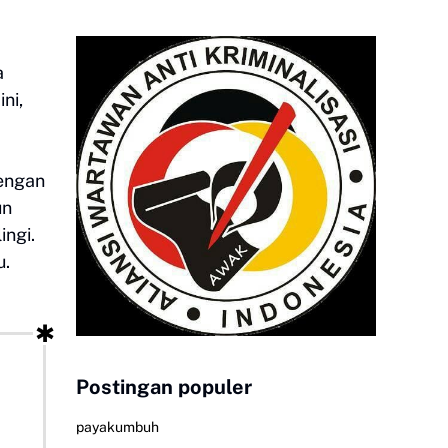
a
ni,
dengan
un
ingi.
u.
Postingan populer
payakumbuh