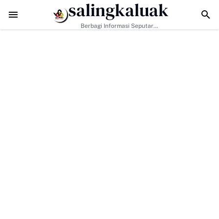
salingkaluak
adapi Tantangan Era Digital, Arisal Aziz Ajak Masyarakat Perkuat Nil
Berbagi Informasi Seputar
Sumatera Barat Dan Informasi
Umum Lainnya Nasional Maupun
Internasional.