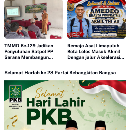
Kehidupan Warga Buluh
Mendekati Tuntas
Kasok
TMMD Ke-129 Jadikan
Remaja Asal Limapuluh
Penyuluhan Satpol PP
Kota Lolos Masuk Akmil
Sarana Membangun
Dengan jalur Akselerasi
Kesadaran Warga soal
Ketat
Ketertiban
Selamat Harlah ke 28 Partai Kebangkitan Bangsa