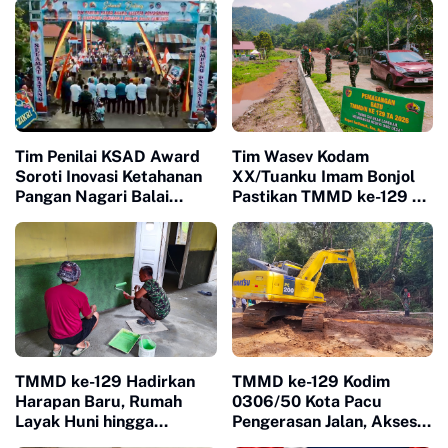
Tim Penilai KSAD Award
Tim Wasev Kodam
Soroti Inovasi Ketahanan
XX/Tuanku Imam Bonjol
Pangan Nagari Balai
Pastikan TMMD ke-129 di
Panjang, Kolaborasi
Limapuluh Kota Tepat
Warga Jadi Nilai Utama
Sasaran dan Berkualitas
TMMD ke-129 Hadirkan
TMMD ke-129 Kodim
Harapan Baru, Rumah
0306/50 Kota Pacu
Layak Huni hingga
Pengerasan Jalan, Akses
Layanan Kesehatan Ubah
Warga Harau Kian