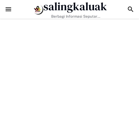
salingkaluak
Data Sosial Jadi Kunci, Hj. Aida Dorong Nagari Aktif Pastikan War
Berbagi Informasi Seputar
Sumatera Barat Dan Informasi
Umum Lainnya Nasional Maupun
Internasional.