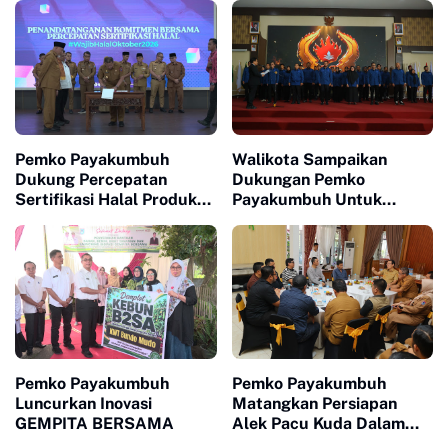
Pemko Payakumbuh
Walikota Sampaikan
Dukung Percepatan
Dukungan Pemko
Sertifikasi Halal Produk
Payakumbuh Untuk
UMKM
Pengurus Baru KONI Kota
Payakumbuh periode
2026-2030
Pemko Payakumbuh
Pemko Payakumbuh
Luncurkan Inovasi
Matangkan Persiapan
GEMPITA BERSAMA
Alek Pacu Kuda Dalam
Rangka HUT RI ke 81