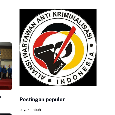
n
Postingan populer
payakumbuh
030