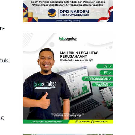
n-
ntuk
ng