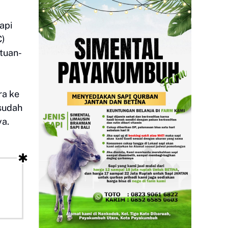
api
C)
tuan-
ra ke
sudah
ya.