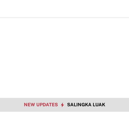
Data Sosial Jadi Kunci, Hj. Aida Dorong Naga
NEW UPDATES
SALINGKA LUAK