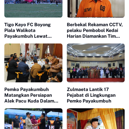
Tigo Kayo FC Boyong
Berbekal Rekaman CCTV,
Piala Walikota
pelaku Pembobol Kedai
Payakumbuh Lewat
Harian Diamankan Tim
Drama Adu Pinalti
Satreskrim Polres
Payakumbuh
Pemko Payakumbuh
Zulmaeta Lantik 17
Matangkan Persiapan
Pejabat di Lingkungan
Alek Pacu Kuda Dalam
Pemko Payakumbuh
Rangka HUT RI ke 81