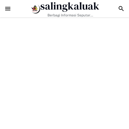
salingkaluak
Hadapi Tantangan Era Digital, Arisal Aziz Ajak Masyarakat Perkuat N
Berbagi Informasi Seputar
Sumatera Barat Dan Informasi
Umum Lainnya Nasional Maupun
Internasional.