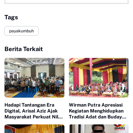
Tags
payakumbuh
Berita Terkait
Hadapi Tantangan Era
Wirman Putra Apresiasi
Digital, Arisal Aziz Ajak
Kegiatan Menghidupkan
Masyarakat Perkuat Nilai
Tradisi Adat dan Budaya
Empat Pilar MPR RI
di Nagari Aua Kuniang