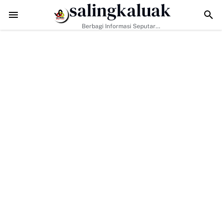
salingkaluak
adapi Tantangan Era Digital, Arisal Aziz Ajak Masyarakat Perkuat Nila
Berbagi Informasi Seputar
Sumatera Barat Dan Informasi
Umum Lainnya Nasional Maupun
Internasional.