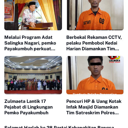
Melalui Program Adat
Berbekal Rekaman CCTV,
Salingka Nagari, pemko
pelaku Pembobol Kedai
Payakumbuh perkuat
Harian Diamankan Tim
Pelestarian Adat Dan
Satreskrim Polres
Budaya Minangkabau
Payakumbuh
Zulmaeta Lantik 17
Pencuri HP & Uang Kotak
Pejabat di Lingkungan
Infak Masjid Diamankan
Pemko Payakumbuh
Tim Satreskrim Polres
Payakumbuh
Selamat Harlah ke 28 Partai Kebangkitan Bangsa