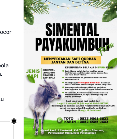
bocor
bola
.
tu