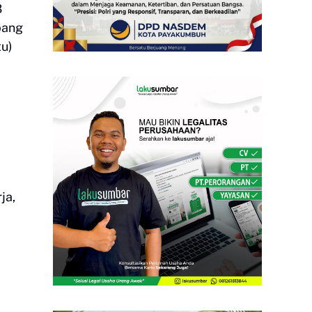
3
bang
tu)
ja,