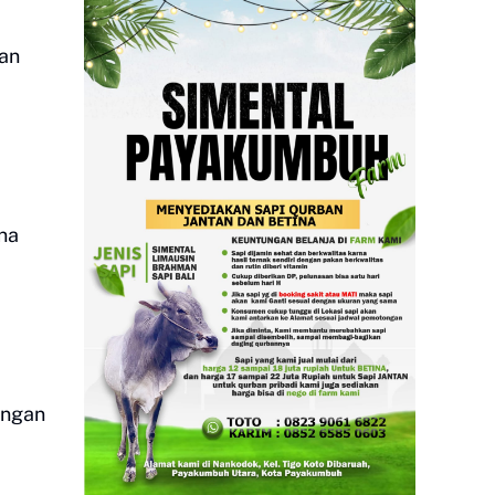
gan
ena
engan