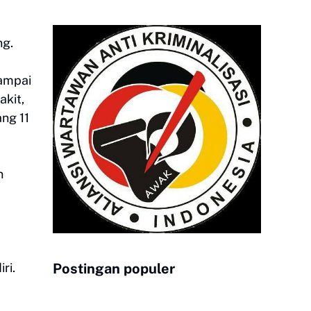
ng.
sampai
akit,
ang 11
n
ri.
Postingan populer