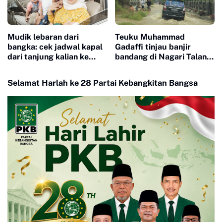
Mudik lebaran dari
Teuku Muhammad
bangka: cek jadwal kapal
Gadaffi tinjau banjir
dari tanjung kalian ke
bandang di Nagari Talang
tanjung api api, begini
Maur
ulasanya
Selamat Harlah ke 28 Partai Kebangkitan Bangsa