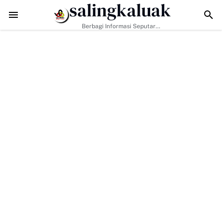
salingkaluak
an Era Digital, Arisal Aziz Ajak Masyarakat Perkuat Nilai Empat Pilar
Berbagi Informasi Seputar
Sumatera Barat Dan Informasi
Umum Lainnya Nasional Maupun
Internasional.