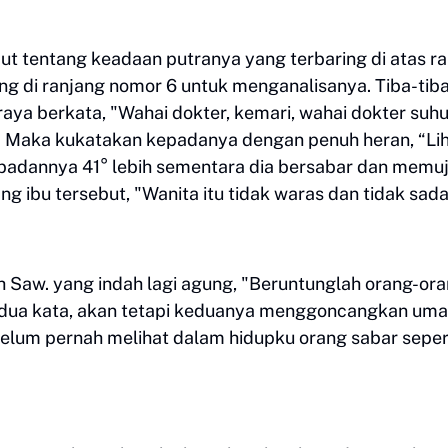
ut tentang keadaan putranya yang terbaring di atas r
ing di ranjang nomor 6 untuk menganalisanya. Tiba-tiba
raya berkata, "Wahai dokter, kemari, wahai dokter suh
i." Maka kukatakan kepadanya dengan penuh heran, “Li
u badannya 41° lebih sementara dia bersabar dan memuj
ng ibu tersebut, "Wanita itu tidak waras dan tidak sada
 Saw. yang indah lagi agung, "Beruntunglah orang-or
ri dua kata, akan tetapi keduanya menggoncangkan uma
belum pernah melihat dalam hidupku orang sabar sepert