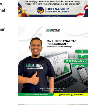
hui
hal
han