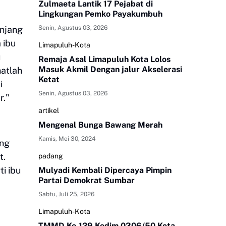
Zulmaeta Lantik 17 Pejabat di
Lingkungan Pemko Payakumbuh
anjang
Senin, Agustus 03, 2026
 ibu
Limapuluh-Kota
u
Remaja Asal Limapuluh Kota Lolos
Masuk Akmil Dengan jalur Akselerasi
hatlah
Ketat
i
Senin, Agustus 03, 2026
r."
artikel
Mengenal Bunga Bawang Merah
Kamis, Mei 30, 2024
ang
t.
padang
i ibu
Mulyadi Kembali Dipercaya Pimpin
Partai Demokrat Sumbar
Sabtu, Juli 25, 2026
Limapuluh-Kota
TMMD Ke-129 Kodim 0306/50 Kota