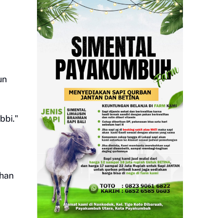
un
bbi."
ahan