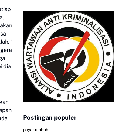
etiap
a,
 akan
isa
lah."
egera
ga
i dia
akan
rapan
Postingan populer
ada
payakumbuh