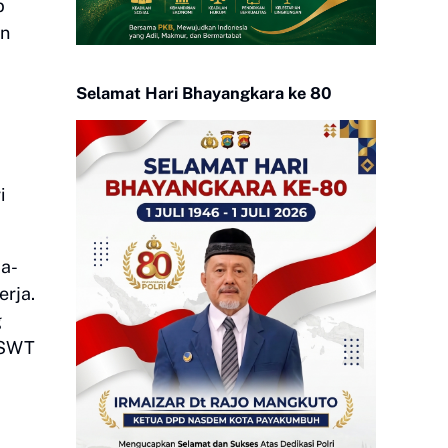
b
an
Selamat Hari Bhayangkara ke 80
i
ba-
erja.
g
h SWT