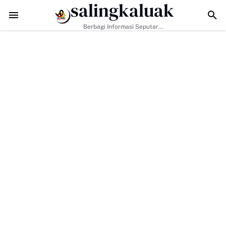
salingkaluak
TMMD ke-129 Tak Hanya Bangun Jalan, Bekali Warga Buluh Kasok de
Berbagi Informasi Seputar
Sumatera Barat Dan Informasi
Umum Lainnya Nasional Maupun
Internasional.