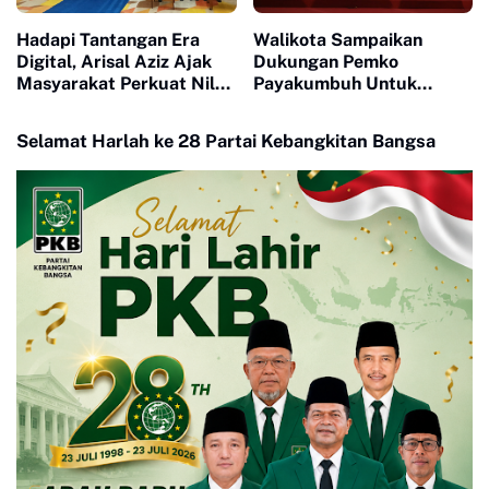
Hadapi Tantangan Era
Walikota Sampaikan
Digital, Arisal Aziz Ajak
Dukungan Pemko
Masyarakat Perkuat Nilai
Payakumbuh Untuk
Empat Pilar MPR RI
Pengurus Baru KONI Kota
Payakumbuh periode
Selamat Harlah ke 28 Partai Kebangkitan Bangsa
2026-2030