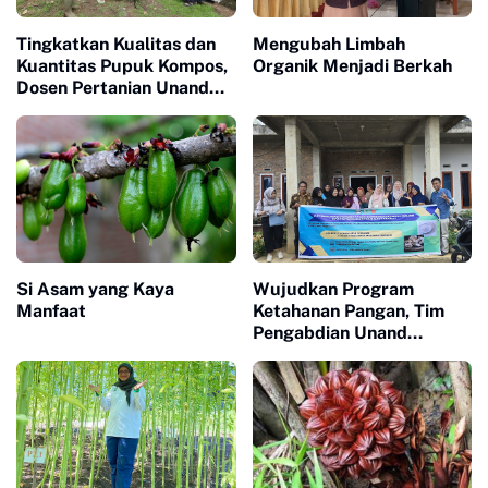
Tingkatkan Kualitas dan
Mengubah Limbah
Kuantitas Pupuk Kompos,
Organik Menjadi Berkah
Dosen Pertanian Unand
Bina Kelompok Tani Limo
Sakato
Si Asam yang Kaya
Wujudkan Program
Manfaat
Ketahanan Pangan, Tim
Pengabdian Unand
Lakukan Sosialisasi
Budidaya Sorgum