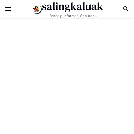
salingkaluak
pi Tantangan Era Digital, Arisal Aziz Ajak Masyarakat Perkuat Nilai E
Berbagi Informasi Seputar
Sumatera Barat Dan Informasi
Umum Lainnya Nasional Maupun
Internasional.