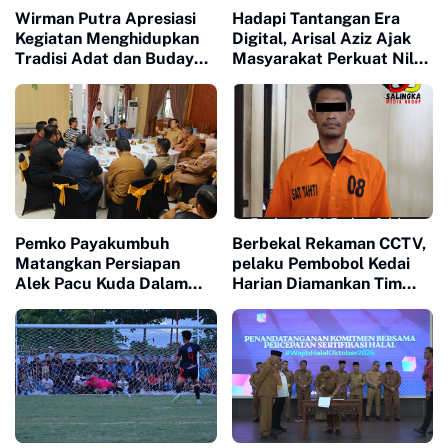
Wirman Putra Apresiasi
Hadapi Tantangan Era
Kegiatan Menghidupkan
Digital, Arisal Aziz Ajak
Tradisi Adat dan Budaya
Masyarakat Perkuat Nilai
di Nagari Aua Kuniang
Empat Pilar MPR RI
Pemko Payakumbuh
Berbekal Rekaman CCTV,
Matangkan Persiapan
pelaku Pembobol Kedai
Alek Pacu Kuda Dalam
Harian Diamankan Tim
Rangka HUT RI ke 81
Satreskrim Polres
Payakumbuh