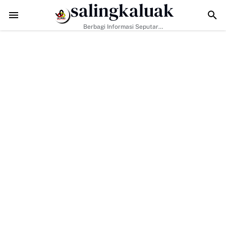
salingkaluak
adapi Tantangan Era Digital, Arisal Aziz Ajak Masyarakat Perkuat Nila
Berbagi Informasi Seputar
Sumatera Barat Dan Informasi
Umum Lainnya Nasional Maupun
Internasional.