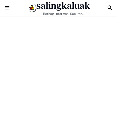
salingkaluak
h Dukung Percepatan Sertifikasi Halal Produk UMKM
TMMD Ke-129 J
Berbagi Informasi Seputar
Sumatera Barat Dan Informasi
Umum Lainnya Nasional Maupun
Internasional.