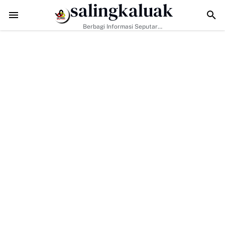
salingkaluak
Warga
Bukan Hanya Tugas Pemerintah, H. Ilson Cong Dorong Keluarga 
Berbagi Informasi Seputar
Sumatera Barat Dan Informasi
Umum Lainnya Nasional Maupun
Internasional.