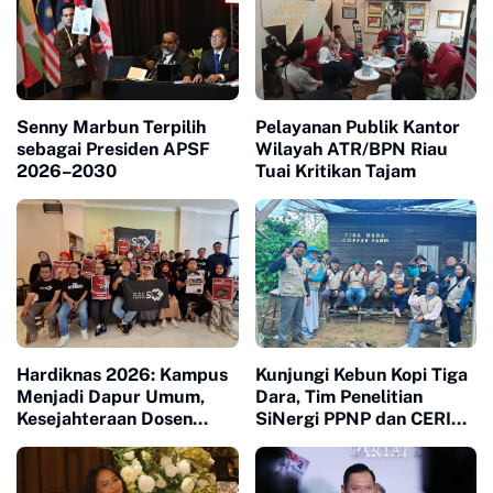
Senny Marbun Terpilih
Pelayanan Publik Kantor
sebagai Presiden APSF
Wilayah ATR/BPN Riau
2026–2030
Tuai Kritikan Tajam
Hardiknas 2026: Kampus
Kunjungi Kebun Kopi Tiga
Menjadi Dapur Umum,
Dara, Tim Penelitian
Kesejahteraan Dosen
SiNergi PPNP dan CERI
Masuk Liang Lahat
Soroti Peran Perempuan
dalam Industri Kopi
Indonesia