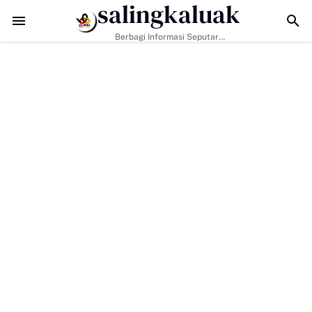
salingkaluak
l Jadi Kunci, Hj. Aida Dorong Nagari Aktif Pastikan Warga Miskin Tak 
Berbagi Informasi Seputar
Sumatera Barat Dan Informasi
Umum Lainnya Nasional Maupun
Internasional.