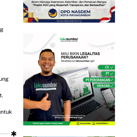
ng
pung
t.
untuk