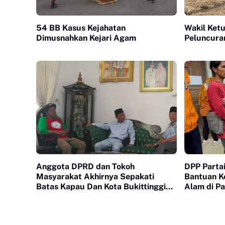
54 BB Kasus Kejahatan
Wakil Ket
Dimusnahkan Kejari Agam
Peluncura
Anggota DPRD dan Tokoh
DPP Parta
Masyarakat Akhirnya Sepakati
Bantuan K
Batas Kapau Dan Kota Bukittinggi
Alam di P
Kembali Ke Batas Awal