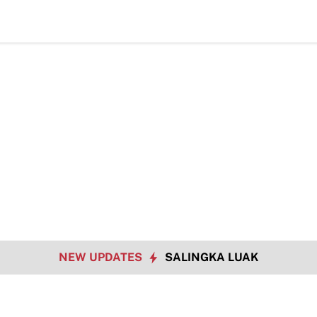
Empat Pilar MPR RI
TMMD ke-129 Kodim 0306/50 Kota Pacu Pengerasan 
NEW UPDATES
SALINGKA LUAK