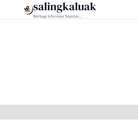
salingkaluak
api Tantangan Era Digital, Arisal Aziz Ajak Masyarakat Perkuat Nilai 
HEADLINE
Berbagi Informasi Seputar
Sumatera Barat Dan Informasi
Umum Lainnya Nasional Maupun
Internasional.