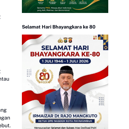
g
Selamat Hari Bhayangkara ke 80
g
ntau
ang
ngan
ebut.