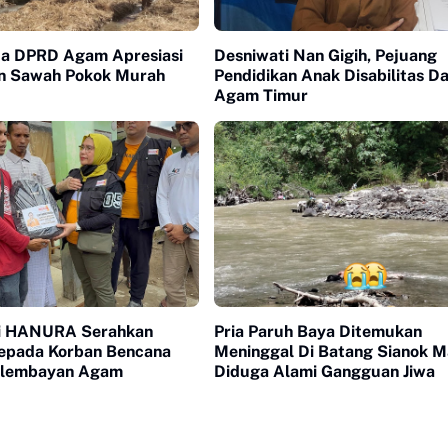
ua DPRD Agam Apresiasi
Desniwati Nan Gigih, Pejuang
n Sawah Pokok Murah
Pendidikan Anak Disabilitas Dari
Agam Timur
i HANURA Serahkan
Pria Paruh Baya Ditemukan
epada Korban Bencana
Meninggal Di Batang Sianok M
alembayan Agam
Diduga Alami Gangguan Jiwa