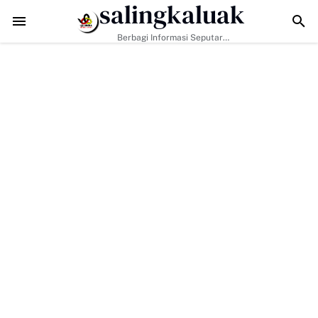
salingkaluak
i Tantangan Era Digital, Arisal Aziz Ajak Masyarakat Perkuat Nilai Em
Berbagi Informasi Seputar
Sumatera Barat Dan Informasi
Umum Lainnya Nasional Maupun
Internasional.