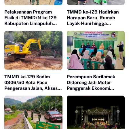
Pelaksanaan Program
TMMD ke-129 Hadirkan
Fisik di TMMD/N ke 129
Harapan Baru, Rumah
Kabupaten Limapuluh
Layak Huni hingga
Kota Berjalan Dengan
Layanan Kesehatan Ubah
Lancar Dan Signifikan
Kehidupan Warga Buluh
Kasok
TMMD ke-129 Kodim
Perempuan Sarilamak
0306/50 Kota Pacu
Didorong Jadi Motor
Pengerasan Jalan, Akses
Penggerak Ekonomi
Warga Harau Kian
Keluarga Lewat Bimtek
Mendekati Tuntas
PEP