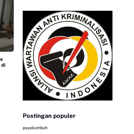
na
 di
Postingan populer
payakumbuh