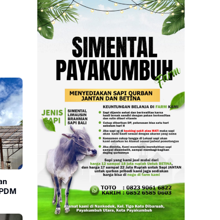
an
i PDM