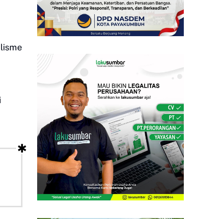
alisme
i