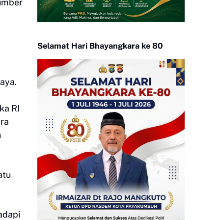
Sumber
Selamat Hari Bhayangkara ke 80
aya.
ka RI
ara
n
atu
adapi