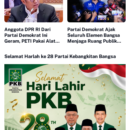
Anggota DPR RI Dari
Partai Demokrat Ajak
Partai Demokrat Ini
Seluruh Elemen Bangsa
Geram, PETI Pakai Alat
Menjaga Ruang Publik
Berat di Sumbar Seakan
Yang Kondusif dan
Tidak Tersentuh Hukum
Beradab
Selamat Harlah ke 28 Partai Kebangkitan Bangsa