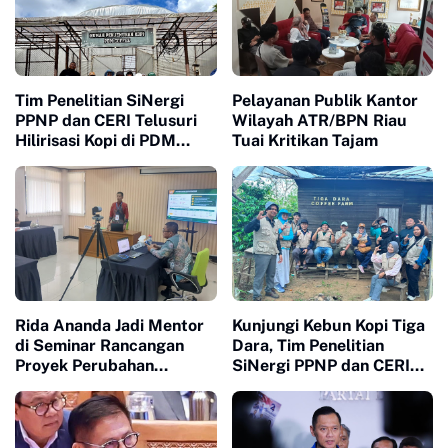
Tim Penelitian SiNergi
Pelayanan Publik Kantor
PPNP dan CERI Telusuri
Wilayah ATR/BPN Riau
Hilirisasi Kopi di PDM
Tuai Kritikan Tajam
Coffee Tapanuli Selatan
Rida Ananda Jadi Mentor
Kunjungi Kebun Kopi Tiga
di Seminar Rancangan
Dara, Tim Penelitian
Proyek Perubahan
SiNergi PPNP dan CERI
Pelatihan Kepemimpinan
Soroti Peran Perempuan
Nasional
dalam Industri Kopi
Indonesia