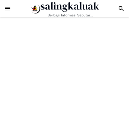
salingkaluak
Data Sosial Jadi Kunci, Hj. Aida Dorong Nagari Aktif Pastikan Wa
Berbagi Informasi Seputar
Sumatera Barat Dan Informasi
Umum Lainnya Nasional Maupun
Internasional.