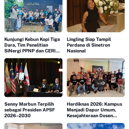
Kunjungi Kebun Kopi Tiga
Lingling Siap Tampil
Dara, Tim Penelitian
Perdana di Sinetron
SiNergi PPNP dan CERI
Nasional
Soroti Peran Perempuan
dalam Industri Kopi
Indonesia
Senny Marbun Terpilih
Hardiknas 2026: Kampus
sebagai Presiden APSF
Menjadi Dapur Umum,
2026–2030
Kesejahteraan Dosen
Masuk Liang Lahat