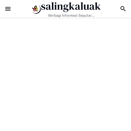
salingkaluak
Hadapi Tantangan Era Digital, Arisal Aziz Ajak Masyarakat Perkuat Ni
Berbagi Informasi Seputar
Sumatera Barat Dan Informasi
Umum Lainnya Nasional Maupun
Internasional.