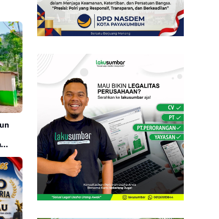
gun
n