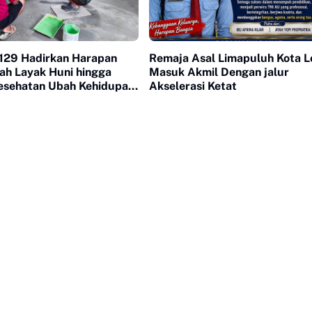
29 Hadirkan Harapan
Remaja Asal Limapuluh Kota L
ah Layak Huni hingga
Masuk Akmil Dengan jalur
esehatan Ubah Kehidupan
Akselerasi Ketat
uh Kasok