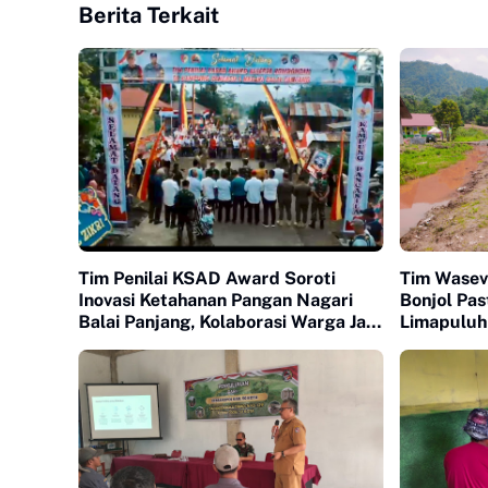
Berita Terkait
Tim Penilai KSAD Award Soroti
Tim Wase
Inovasi Ketahanan Pangan Nagari
Bonjol Pa
Balai Panjang, Kolaborasi Warga Jadi
Limapuluh
Nilai Utama
Berkualita