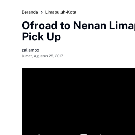
Beranda
Limapuluh-Kota
Ofroad to Nenan Lim
Pick Up
zal ambo
Jumat, Agustus 25, 2017