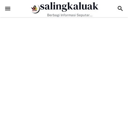
salingkaluak
adapi Tantangan Era Digital, Arisal Aziz Ajak Masyarakat Perkuat Nila
Berbagi Informasi Seputar
Sumatera Barat Dan Informasi
Umum Lainnya Nasional Maupun
Internasional.